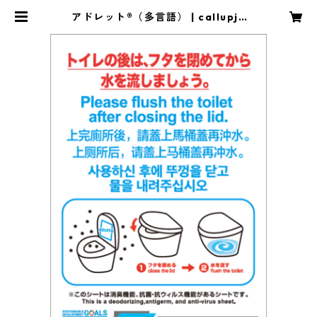
アドレット®（多言語） | callupja
pan